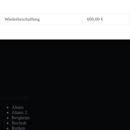
Wiederbeschaffung
600,00 €
Unsere Märkte
Ahaus
Ahaus 2
Bergheim
Bocholt
Borken