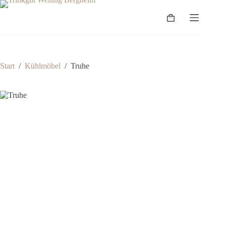
Zum
Inhalt
Warenkorb
springen
Start
/
Kühlmöbel
/
Truhe