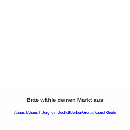
Bitte wähle deinen Markt aus
Ahaus I
Ahaus II
Bergheim
Bocholt
Borken
Gronau
Kaarst
Rhede