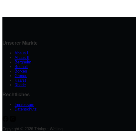
Unserer Märkte
Ahaus I
Ahaus II
Bergheim
Bocholt
Borken
Gronau
Kaarst
Rhede
Rechtliches
Impressum
Datenschutz
Copyright © 2026 Trinkgut Welling