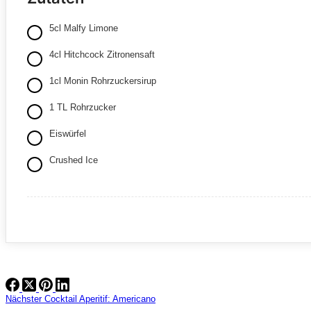
5cl Malfy Limone
4cl Hitchcock Zitronensaft
1cl Monin Rohrzuckersirup
1 TL Rohrzucker
Eiswürfel
Crushed Ice
Nächster
Cocktail
Aperitif: Americano