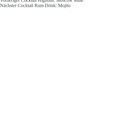
Vorheriger
Cocktail
Highball: Moscow Mule
Nächster
Cocktail
Rum Drink: Mojito