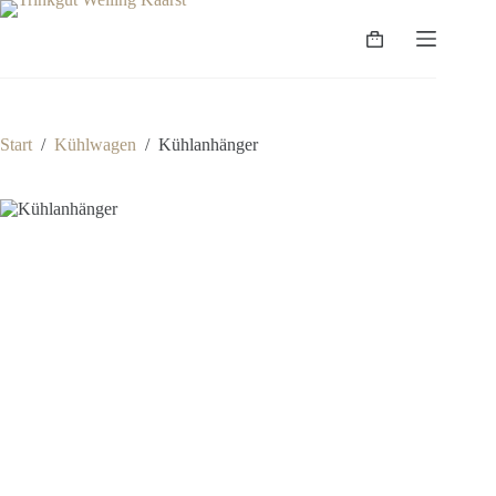
Zum
Inhalt
Warenkorb
springen
Start
/
Kühlwagen
/
Kühlanhänger