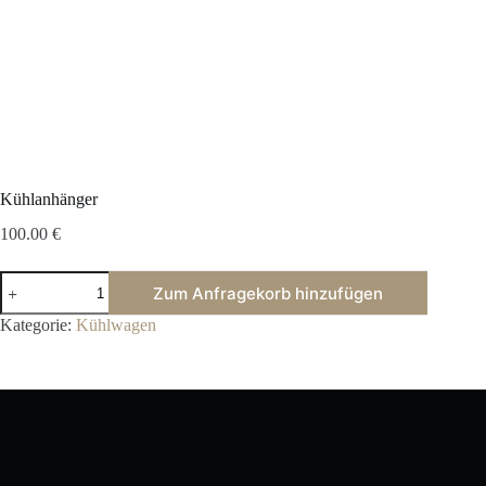
Kühlanhänger
100.00
€
Kühlanhänger
Zum Anfragekorb hinzufügen
Menge
Kategorie:
Kühlwagen