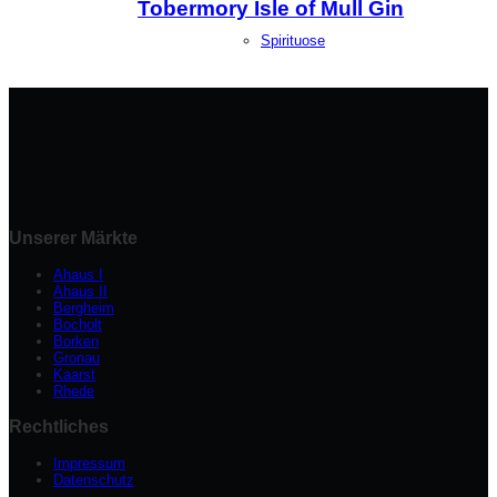
Tobermory Isle of Mull Gin
Spirituose
Unserer Märkte
Ahaus I
Ahaus II
Bergheim
Bocholt
Borken
Gronau
Kaarst
Rhede
Rechtliches
Impressum
Datenschutz