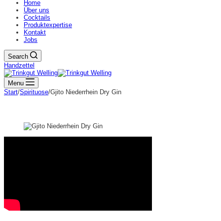
Home
Über uns
Cocktails
Produktexpertise
Kontakt
Jobs
Search
Handzettel
Menu
Start
/
Spirituose
/
Gjito Niederrhein Dry Gin