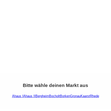
Bitte wähle deinen Markt aus
Ahaus I
Ahaus II
Bergheim
Bocholt
Borken
Gronau
Kaarst
Rhede