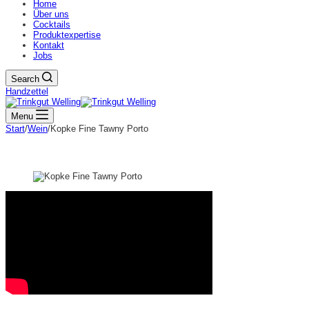
Home
Über uns
Cocktails
Produktexpertise
Kontakt
Jobs
Search
Handzettel
Menu
Start
/
Wein
/
Kopke Fine Tawny Porto