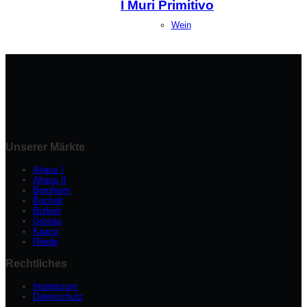
I Muri Primitivo
Wein
Unserer Märkte
Ahaus I
Ahaus II
Bergheim
Bocholt
Borken
Gronau
Kaarst
Rhede
Rechtliches
Impressum
Datenschutz